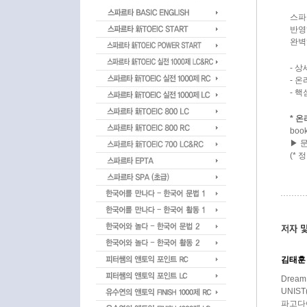
스파
반영
완벽
- 상
- 
- 핵
* 
boo
▶ 
(*
김태훈 (
Dream
UNIS
파고다