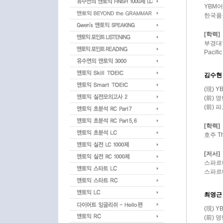
YBM
한국품
[학력]
부경대
Pacifi
김수현
(現) 
(前) 
(前) 
[학력]
호주 The
[저서]
스파르타
스파르타
최영근
(現) 
(前) 