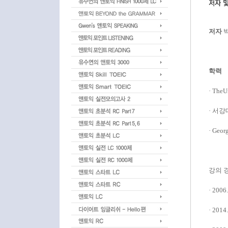
저자
학력
· TheU
· 서
· Geor
강의 
· 200
· 201