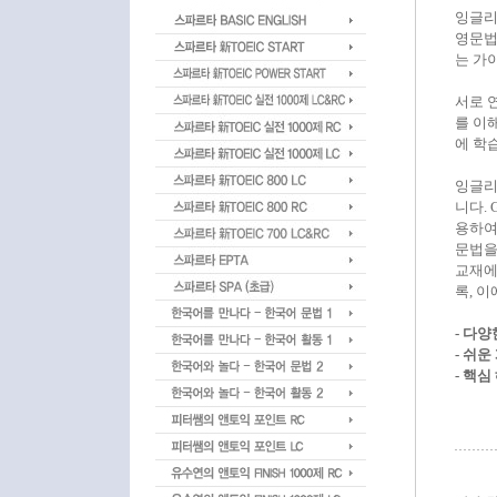
잉글리
영문법
는 가
서로 
를 이해
에 학
잉글리
니다. 
용하여
문법을
교재에
록, 
- 다
- 쉬
- 핵심 해